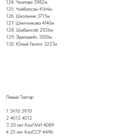
124. Чкалова 3982м
125. Чойбалсан 4164м
126. Школьник 3715м
127. Шнитникова 4140м
128. Шыбынсай 2036м
129. Эдельвейс 3550м
130. Юный Геолог 3227м
Левый Талгар
1 3970 3970
2 4012 4012
3 20 лет КазГМИ 4089
4 25 лет КазССР 4496