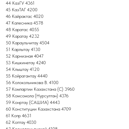
44 КазГУ 4361
45 КазТАГ 4200
46 Кайрактас 4020
47 Калесника 4578
48 Каратас 4055
49 Каратау 4232
50 Караульчитау 4504
51 Карлытау 4130
52 Карнизная 4047
53 Кишкинетау 4240
54 Клыштау 4120
55 Койрагантау 4440
56 Колокольникова В. 4100
57 Компартии Казахстана (С) 3960
58 Комсомола (Нурсултан) 4376
59 Конртау (САШИА) 4443
60 Конституции Казахстана 4709
61 Копр 4631
62 Коптау 4030
63 Космодемьянской 4108