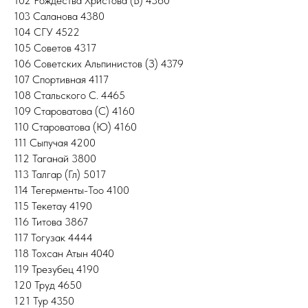
102 Рождества Христова (В) 4360
103 Саланова 4380
104 СГУ 4522
105 Советов 4317
106 Советских Альпинистов (З) 4379
107 Спортивная 4117
108 Стальского С. 4465
109 Староватова (С) 4160
110 Староватова (Ю) 4160
111 Сыпучая 4200
112 Таганай 3800
113 Талгар (Гл) 5017
114 Тегерменты-Тоо 4100
115 Текетау 4190
116 Титова 3867
117 Тогузак 4444
118 Тохсан Атын 4040
119 Трезубец 4190
120 Труд 4650
121 Тур 4350