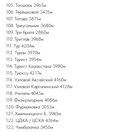
105. Тасшокы 3965м
106. Терешковой 3435м
107. Титова 3871м
108. Треугольник 3680м
109. Три брата 2860м
110. Триглав 3968м
111. Тур 4204м
112. Туран 3970м
113. Турист 3954м
114. Турист Казахстана 3980м
115. Туюксу 4217м
116. Узловой Аксайский 4160м
117. Узловой Каргалинский 4128м
118. Учитель 4045м
119. Физкультурник 4086м
120. Фурмановка 3053м
121. Хмельницкого Б. 3945м
122. ЦДКА / ЦСКА 4364м
123. Чимбулачка 3450м