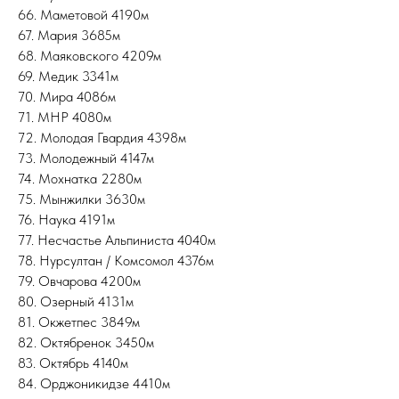
66. Маметовой 4190м
67. Мария 3685м
68. Маяковского 4209м
69. Медик 3341м
70. Мира 4086м
71. МНР 4080м
72. Молодая Гвардия 4398м
73. Молодежный 4147м
74. Мохнатка 2280м
75. Мынжилки 3630м
76. Наука 4191м
77. Несчастье Альпиниста 4040м
78. Нурсултан / Комсомол 4376м
79. Овчарова 4200м
80. Озерный 4131м
81. Окжетпес 3849м
82. Октябренок 3450м
83. Октябрь 4140м
84. Орджоникидзе 4410м