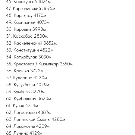
46. Каракунгей 1824м
47. Каргалинский 3675м
48. Карлытау 4170м
49. Карнизный 4075м
50. Каровый 3990м
51. Каскабас 2800м
52. Каскеленский 3852м
53. Конституции 4522м
54. Котырбулак 3030м
55. Крестовая / Кызылжар 3550м
56. Крошка 3722м
57. Кудерина 4220м
58. Кулукбаши 4029м
59. Кумбель 3220м
60. Кумбельтау 3620м
61. Купол 4214м
62. Легостаева 4387м
63. Ленинской Смены 4280м
64. Локомотив 4209м
65. Лунина 4129м