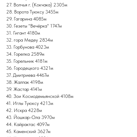
27. Волчья г. (Кокчака) 2305м
28. Ворота Туюксу 3455м
29. Гагарина 4085м
30. Гезеты "Вечёрка" 1747м
31. Гигант 4180м
32. гора Медеу 2834м
33. Горбунова 4023м
34. Горелка 2589м
35. Горельник 4181м
36. Городецкого 4321м
37. Дмитриева 4467м
38. Жалпак 4198м
39. Жастар 4141м
40. Зои Космодемьянской 4108м
41. Иглы Туюксу 4213м
42. Искра 4228м
43. Йошкар-Ола 3970м
44. Кайрактас 4097м
45. Каменский 3627м