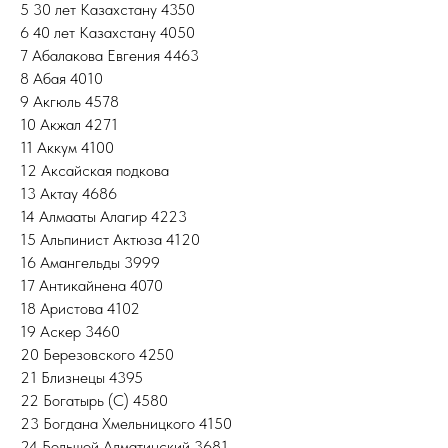
5 30 лет Казахстану 4350
6 40 лет Казахстану 4050
7 Абалакова Евгения 4463
8 Абая 4010
9 Акгюль 4578
10 Акжал 4271
11 Аккум 4100
12 Аксайская подкова
13 Актау 4686
14 Алмааты Алагир 4223
15 Альпинист Актюза 4120
16 Амангельды 3999
17 Антикайнена 4070
18 Аристова 4102
19 Аскер 3460
20 Березовского 4250
21 Близнецы 4395
22 Богатырь (С) 4580
23 Богдана Хмельницкого 4150
24 Большой Алматинский 3681