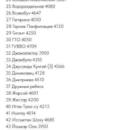
25 Водораздельная 4080
26 Всевобуч 4647
27 Гагарина 4050
28 Героев Панфиловцев 4120
29 Гигант 4250
30 ГТО 4050
31 ГУВВО 4709
32 Джамалактау 3950
33 Джамбула 4355
34 Джусанды Кунгей (З) 4566
35 Динамовец 4128
36 Дмитриева 4510
37 Дружные ребята
38 Жарсай 4601
39 Жестар 4200
40 Иглы Туюк-су 4213
41 Инэтау 4014
42 Иссыктен Шоху 4685
43 Йошкар Ола 3950