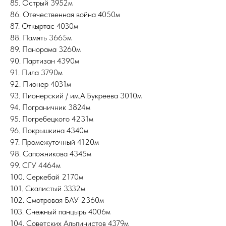
85. Острый 3952м
86. Отечественная война 4050м
87. Откыртас 4030м
88. Память 3665м
89. Панорама 3260м
90. Партизан 4390м
91. Пила 3790м
92. Пионер 4031м
93. Пионерский / им.А.Букреева 3010м
94. Пограничник 3824м
95. Погребецкого 4231м
96. Покрышкина 4340м
97. Промежуточный 4120м
98. Сапожникова 4345м
99. СГУ 4464м
100. Серкебай 2170м
101. Скалистый 3332м
102. Смотровая БАУ 2360м
103. Снежный панцырь 4006м
104. Советских Альпинистов 4379м