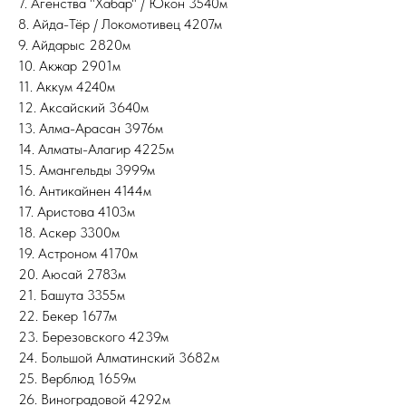
7. Агенства "Хабар" / Юкон 3540м
8. Айда-Тёр / Локомотивец 4207м
9. Айдарыс 2820м
10. Акжар 2901м
11. Аккум 4240м
12. Аксайский 3640м
13. Алма-Арасан 3976м
14. Алматы-Алагир 4225м
15. Амангельды 3999м
16. Антикайнен 4144м
17. Аристова 4103м
18. Аскер 3300м
19. Астроном 4170м
20. Аюсай 2783м
21. Башута 3355м
22. Бекер 1677м
23. Березовского 4239м
24. Большой Алматинский 3682м
25. Верблюд 1659м
26. Виноградовой 4292м